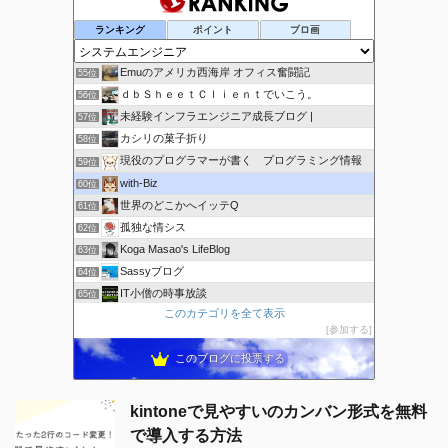
システムってこんな感じ
53位
ランキング
ポイント
ブロ画
SHARE-OB | 私たちの脳を共有
54位
Emuのアメリカ西海岸 オフィス奮闘記
55位
ｄｂＳｈｅｅｔＣｌｉｅｎｔでいこう。
56位
未経験インフラエンジニア成長ブログ |
57位
カシリの菓子折り
58位
現役のプログラマーが書く プログラミング情報
59位
with-Biz
60位
世界のどこかへイッテQ
61位
孤独な情シス
62位
Koga Masao's LifeBlog
63位
Sassyブログ
64位
IT小僧の時事放談
65位
このカテゴリを全て表示
ricemountainer-blog
66位
参加する
きーちゃんブログ
67位
このブログに投票する
kintoneで見やすいのカンバン形式を無料
で導入する方法