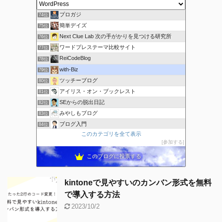
Create Line｜副業×アフィリエイトで稼ぐ方法
73位
プロガジ
74位
簡単デイズ
75位
Next Clue Lab 次の手がかりを見つける研究所
76位
ワードプレステーマ比較サイト
77位
ReiCodeBlog
78位
with-Biz
79位
ツッチーブログ
80位
アイリス・オン・ブックレスト
81位
SEからの脱出日記
82位
みやしもブログ
83位
ブログ入門
84位
このカテゴリを全て表示
trelab
85位
参加する
LIFE GAME
86位
このブログに投票する
kintoneで見やすいのカンバン形式を無料
で導入する方法
2023/10/2