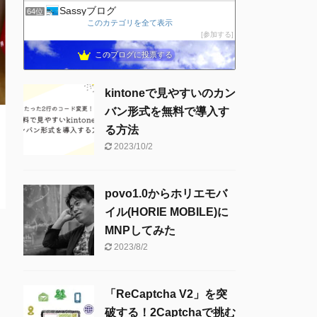
Sassyブログ
64位
このカテゴリを全て表示
IT小僧の時事放談
65位
参加する
ricemountainer-blog
66位
このブログに投票する
きーちゃんブログ
67位
kintoneで見やすいのカン
バン形式を無料で導入す
る方法
2023/10/2
povo1.0からホリエモバ
イル(HORIE MOBILE)に
MNPしてみた
2023/8/2
「ReCaptcha V2」を突
破する！2Captchaで挑む