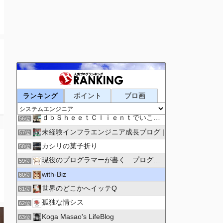
システムってこんな感じ
53位
SHARE-OB | 私たちの脳を共有
54位
ランキング
ポイント
ブロ画
Emuのアメリカ西海岸 オフィス奮闘記
55位
ｄｂＳｈｅｅｔＣｌｉｅｎｔでいこう。
56位
未経験インフラエンジニア成長ブログ |
57位
カシリの菓子折り
58位
現役のプログラマーが書く プログラミング情報
59位
with-Biz
60位
世界のどこかへイッテQ
61位
孤独な情シス
62位
Koga Masao's LifeBlog
63位