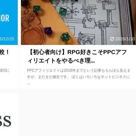
0/12/25
2020/1/10
比較！
【初心者向け】RPG好きこそPPCアフ
ィリエイトをやるべき理...
SEOに
PPCアフィリエイトは2018年までという記事もちらほら見えま
すが、まだまだ健在です。 ぼくはいろいろなネットビジネスに
...