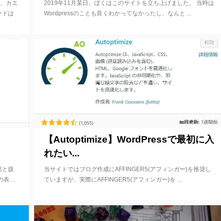
で、カエ
2019年11月某日。ぼくはこのサイトを立ち上げました。 当時は
ードは
Wordpressのことも良くわかってなかったし、なんと ...
20/7/11
2020/7/11
【Autoptimize】WordPressで最初に入
れたい...
然と扱
当サイトではブログ作成にAFFINGER5(アフィンガー)を推奨し
...
ていますが、実際にAFFINGER5(アフィンガー)を ...