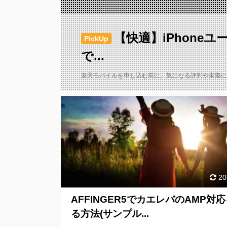
【快適】iPhone
PickUp
で...
楽天モバイルを申し込む前に、気になる評判や実際に
20
AFFINGER5でカエレバのAMP対
る方法(サンプル...