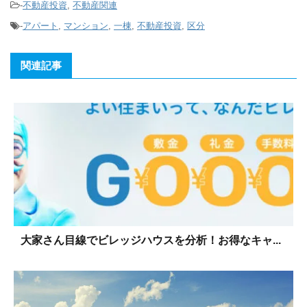
-
不動産投資
,
不動産関連
-
アパート
,
マンション
,
一棟
,
不動産投資
,
区分
関連記事
大家さん目線でビレッジハウスを分析！お得なキャ...