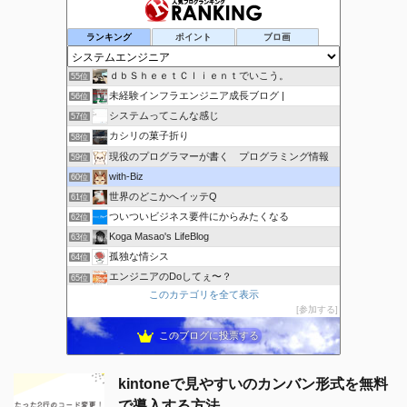
SHARE-OB | 私たちの脳を共有
53位
ランキング
ポイント
ブロ画
Emuのアメリカ西海岸 オフィス奮闘記
54位
ｄｂＳｈｅｅｔＣｌｉｅｎｔでいこう。
55位
未経験インフラエンジニア成長ブログ |
56位
システムってこんな感じ
57位
カシリの菓子折り
58位
現役のプログラマーが書く プログラミング情報
59位
with-Biz
60位
世界のどこかへイッテQ
61位
ついついビジネス要件にからみたくなる
62位
Koga Masao's LifeBlog
63位
孤独な情シス
64位
エンジニアのDoしてぇ〜？
65位
このカテゴリを全て表示
Sassyブログ
66位
参加する
IT小僧の時事放談
67位
このブログに投票する
kintoneで見やすいのカンバン形式を無料
で導入する方法