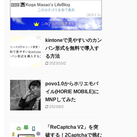
Koga Masao's LifeBlog
63位
このカテゴリを全て表示
Sassyブログ
64位
参加する
IT小僧の時事放談
65位
このブログに投票する
ricemountainer-blog
66位
kintoneで見やすいのカン
バン形式を無料で導入す
る方法
2023/10/2
povo1.0からホリエモバ
イル(HORIE MOBILE)に
MNPしてみた
2023/8/2
「ReCaptcha V2」を突
破する！2Captchaで挑む