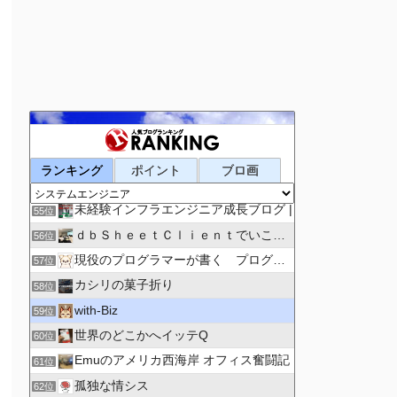
ヤマモトソフトのブログ
52位
システムってこんな感じ
53位
ランキング
ポイント
ブロ画
SHARE-OB | 私たちの脳を共有
54位
未経験インフラエンジニア成長ブログ |
55位
ｄｂＳｈｅｅｔＣｌｉｅｎｔでいこう。
56位
現役のプログラマーが書く プログラミング情報
57位
カシリの菓子折り
58位
with-Biz
59位
世界のどこかへイッテQ
60位
Emuのアメリカ西海岸 オフィス奮闘記
61位
孤独な情シス
62位