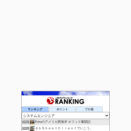
システムってこんな感じ
53位
ランキング
ポイント
ブロ画
SHARE-OB | 私たちの脳を共有
54位
Emuのアメリカ西海岸 オフィス奮闘記
55位
ｄｂＳｈｅｅｔＣｌｉｅｎｔでいこう。
56位