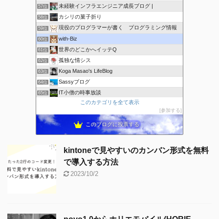
未経験インフラエンジニア成長ブログ |
57位
カシリの菓子折り
58位
現役のプログラマーが書く プログラミング情報
59位
with-Biz
60位
世界のどこかへイッテQ
61位
孤独な情シス
62位
Koga Masao's LifeBlog
63位
Sassyブログ
64位
IT小僧の時事放談
65位
このカテゴリを全て表示
ricemountainer-blog
66位
参加する
きーちゃんブログ
67位
このブログに投票する
kintoneで見やすいのカンバン形式を無料
で導入する方法
2023/10/2