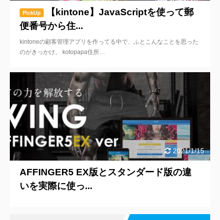
【kintone】JavaScriptを使って郵
PickUp
便番号から住...
kintoneの顧客管理アプリを作ってる中で、ふとこんなことを思った
のがきっかけ。 kotopapa住所…
2021/1/15
AFFINGER5 EX版とスタンダード版の違
いを実際に使っ...