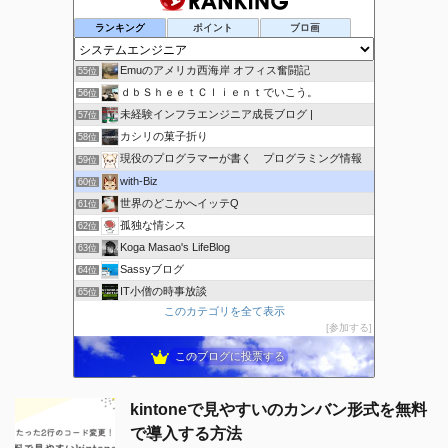
システムってこんな感じ
53位
ランキング
ポイント
ブロ画
SHARE-OB | 私たちの脳を共有
54位
Emuのアメリカ西海岸 オフィス奮闘記
55位
ｄｂＳｈｅｅｔＣｌｉｅｎｔでいこう。
56位
未経験インフラエンジニア成長ブログ |
57位
カシリの菓子折り
58位
現役のプログラマーが書く プログラミング情報
59位
with-Biz
60位
世界のどこかへイッテQ
61位
孤独な情シス
62位
Koga Masao's LifeBlog
63位
Sassyブログ
64位
IT小僧の時事放談
65位
このカテゴリを全て表示
ricemountainer-blog
66位
参加する
きーちゃんブログ
67位
このブログに投票する
kintoneで見やすいのカンバン形式を無料
で導入する方法