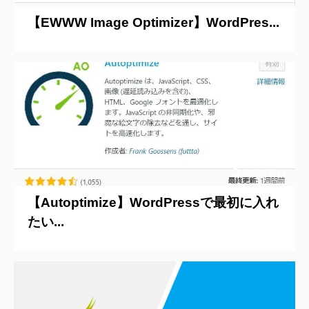
【EWWW Image Optimizer】WordPres...
2020/7/11
【Autoptimize】WordPressで最初に入れ
たい...