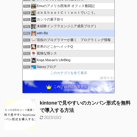
Emuのアメリカ西海岸 オフィス奮闘記
56位
ｄｂＳｈｅｅｔＣｌｉｅｎｔでいこう。
57位
カシリの菓子折り
58位
未経験インフラエンジニア成長ブログ |
59位
with-Biz
60位
現役のプログラマーが書く プログラミング情報
61位
世界のどこかへイッテQ
62位
孤独な情シス
63位
Koga Masao's LifeBlog
64位
Sassyブログ
65位
このカテゴリを全て表示
IT小僧の時事放談
66位
参加する
ricemountainer-blog
67位
このブログに投票する
kintoneで見やすいのカンバン形式を無料
で導入する方法
2023/10/2