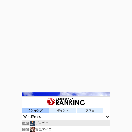
ネットビジネス覚え書き
72位
ランキング
ポイント
ブロ画
Create Line｜副業×アフィリエイトで稼ぐ方法
73位
プロガジ
74位
簡単デイズ
75位