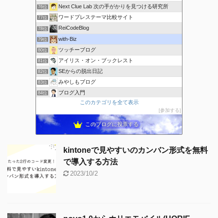
Next Clue Lab 次の手がかりを見つける研究所
76位
ワードプレステーマ比較サイト
77位
ReiCodeBlog
78位
with-Biz
79位
ツッチーブログ
80位
アイリス・オン・ブックレスト
81位
SEからの脱出日記
82位
みやしもブログ
83位
ブログ入門
84位
このカテゴリを全て表示
trelab
85位
参加する
LIFE GAME
86位
このブログに投票する
kintoneで見やすいのカンバン形式を無料
で導入する方法
2023/10/2