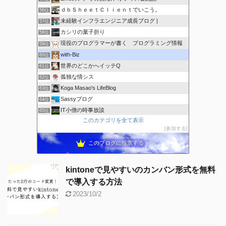
ｄｂＳｈｅｅｔＣｌｉｅｎｔでいこう。
56位
未経験インフラエンジニア成長ブログ |
57位
カシリの菓子折り
58位
現役のプログラマーが書く プログラミング情報
59位
with-Biz
60位
世界のどこかへイッテQ
61位
孤独な情シス
62位
Koga Masao's LifeBlog
63位
Sassyブログ
64位
IT小僧の時事放談
65位
このカテゴリを全て表示
ricemountainer-blog
66位
参加する
きーちゃんブログ
67位
このブログに投票する
kintoneで見やすいのカンバン形式を無料
で導入する方法
2023/10/2