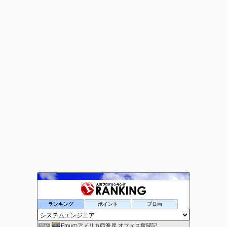
システムってこんな感じ
53位
ランキング
ポイント
ブロ画
SHARE-OB | 私たちの脳を共有
54位
Emuのアメリカ西海岸 オフィス奮闘記
55位