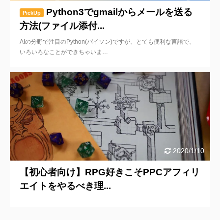
Python3でgmailからメールを送る
PickUp
方法(ファイル添付...
AIの分野で注目のPython(パイソン)ですが、とても便利な言語で、
いろいろなことができちゃいま…
2020/1/10
【初心者向け】RPG好きこそPPCアフィリ
エイトをやるべき理...