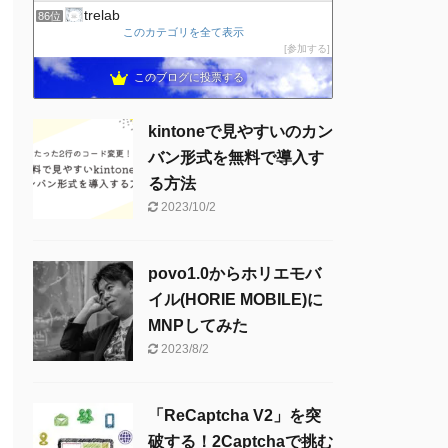
trelab
86位
このカテゴリを全て表示
RICKBOOK
87位
参加する
LIFE GAME
88位
このブログに投票する
きらり
89位
kintoneで見やすいのカン
バン形式を無料で導入す
る方法
2023/10/2
povo1.0からホリエモバ
イル(HORIE MOBILE)に
MNPしてみた
2023/8/2
「ReCaptcha V2」を突
破する！2Captchaで挑む