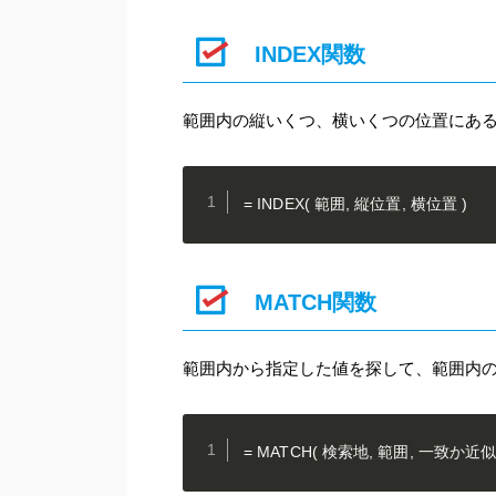
INDEX関数
範囲内の縦いくつ、横いくつの位置にあ
= INDEX( 範囲, 縦位置, 横位置 )
MATCH関数
範囲内から指定した値を探して、範囲内
= MATCH( 検索地, 範囲, 一致か近似