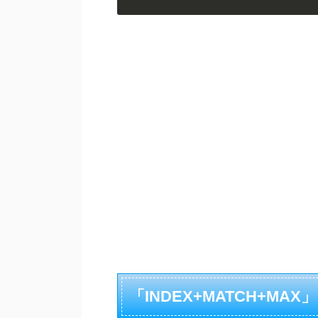
「INDEX+MATCH+MA