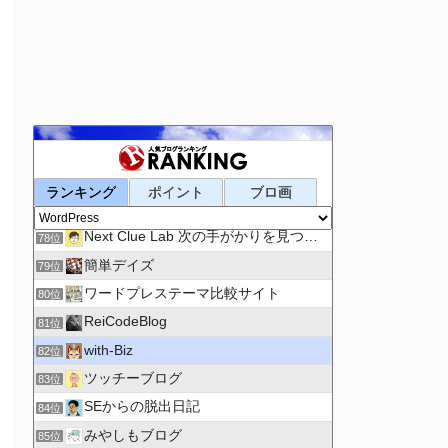
セルフワークの日記帳
75位
Create Line｜副業×アフィリエイトで稼ぐ方法
76位
ランキング
ポイント
ブロ画
プロガジ
77位
Next Clue Lab 次の手がかりを見つける研究所
78位
簡単デイズ
79位
ワードプレステーマ比較サイト
80位
ReiCodeBlog
81位
with-Biz
82位
ツッチーブログ
83位
SEからの脱出日記
84位
みやしもブログ
85位