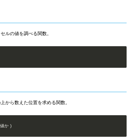
るセルの値を調べる関数。
の上から数えた位置を求める関数。
値か )