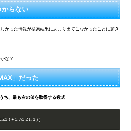
つからない
欲しかった情報が検索結果にあまり出てこなかったことに驚き
？
のかな？
+MAX」だった
のうち、最も右の値を取得する数式
1 ) + 1, A1:Z1, 1 ) )