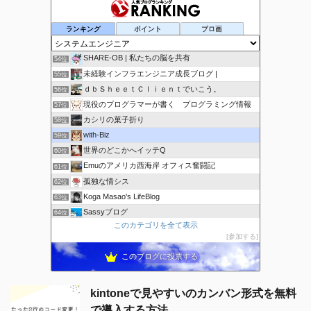
ヤマモトソフトのブログ
52位
ランキング
ポイント
ブロ画
システムってこんな感じ
53位
SHARE-OB | 私たちの脳を共有
54位
未経験インフラエンジニア成長ブログ |
55位
ｄｂＳｈｅｅｔＣｌｉｅｎｔでいこう。
56位
現役のプログラマーが書く プログラミング情報
57位
カシリの菓子折り
58位
with-Biz
59位
世界のどこかへイッテQ
60位
Emuのアメリカ西海岸 オフィス奮闘記
61位
孤独な情シス
62位
Koga Masao's LifeBlog
63位
Sassyブログ
64位
このカテゴリを全て表示
IT小僧の時事放談
65位
参加する
ricemountainer-blog
66位
このブログに投票する
kintoneで見やすいのカンバン形式を無料
で導入する方法